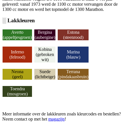
geleverd: vanaf 1973 werd de 1100 cc motor vervangen door de
1300 cc motor en werd het topmodel de 1300 Marathon.
░ Lakkleuren
Averto
Bergina
Estona
(appeltjesgroen)
(aubergine)
(steenrood)
Kobina
Inferno
Marina
(gebroken
(felrood)
(blauw)
wit)
Neona
Suede
Terrana
(geel)
(lichtbeige)
(pindakaasbruin)
Toendra
(mosgroen)
Meer informatie over de lakkleuren zoals kleurcodes en bestellen?
Neem contact op met het
magazijn
!