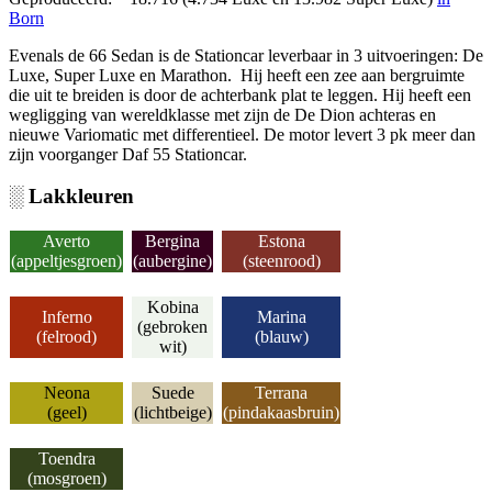
Born
Evenals de 66 Sedan is de Stationcar leverbaar in 3 uitvoeringen: De
Luxe, Super Luxe en Marathon. Hij heeft een zee aan bergruimte
die uit te breiden is door de achterbank plat te leggen. Hij heeft een
wegligging van wereldklasse met zijn de De Dion achteras en
nieuwe Variomatic met differentieel. De motor levert 3 pk meer dan
zijn voorganger Daf 55 Stationcar.
░ Lakkleuren
Averto
Bergina
Estona
(appeltjesgroen)
(aubergine)
(steenrood)
Kobina
Inferno
Marina
(gebroken
(felrood)
(blauw)
wit)
Neona
Suede
Terrana
(geel)
(lichtbeige)
(pindakaasbruin)
Toendra
(mosgroen)