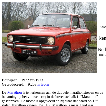
Ongev
ken
Ned
bron: 
Bouwjaar: 1972 t/m 1973
Geproduceerd: 9.208
in Born
De
Marathon
is te herkennen aan de dubbele marathonstrepen en de
benaming op het voorscherm; in de bovenste balk is “Marathon”
geschreven. De motor is opgevoerd en hij staat standaard op 13”
stalen Marathon velgen. De 1100 Marathon is maar 1 vol jaar