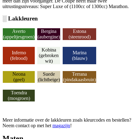
meer dan zijn voorganger. De Coupé heeft maar twee
uitrustingsniveaus: Super Luxe of (1100cc of 1300cc) Marathon.
░ Lakkleuren
Averto
Bergina
Estona
(appeltjesgroen)
(aubergine)
(steenrood)
Kobina
Inferno
Marina
(gebroken
(felrood)
(blauw)
wit)
Neona
Suede
Terrana
(geel)
(lichtbeige)
(pindakaasbruin)
Toendra
(mosgroen)
Meer informatie over de lakkleuren zoals kleurcodes en bestellen?
Neem contact op met het
magazijn
!
Maten