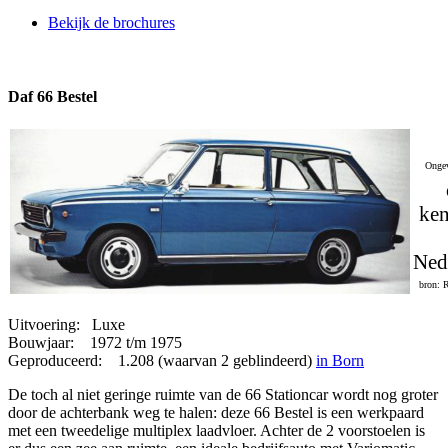
Bekijk de brochures
Daf 66 Bestel
Ongev
ken
Ned
bron: 
Uitvoering: Luxe
Bouwjaar: 1972 t/m 1975
Geproduceerd: 1.208 (waarvan 2 geblindeerd)
in Born
De toch al niet geringe ruimte van de 66 Stationcar wordt nog groter
door de achterbank weg te halen: deze 66 Bestel is een werkpaard
met een tweedelige multiplex laadvloer. Achter de 2 voorstoelen is