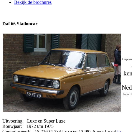
Bekijk de brochures
Daf 66 Stationcar
Ongevee
ken
Ned
bron: 
Uitvoering: Luxe en Super Luxe
Bouwjaar: 1972 t/m 1975
Geproduceerd: 18.716 (4.734 Luxe en 13.982 Super Luxe)
in