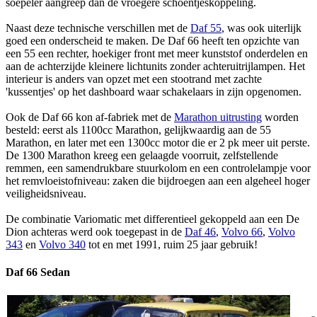
soepeler aangreep dan de vroegere schoentjeskoppeling.
Naast deze technische verschillen met de
Daf 55
, was ook uiterlijk
goed een onderscheid te maken. De Daf 66 heeft ten opzichte van
een 55 een rechter, hoekiger front met meer kunststof onderdelen en
aan de achterzijde kleinere lichtunits zonder achteruitrijlampen. Het
interieur is anders van opzet met een stootrand met zachte
'kussentjes' op het dashboard waar schakelaars in zijn opgenomen.
Ook de Daf 66 kon af-fabriek met de
Marathon uitrusting
worden
besteld: eerst als 1100cc Marathon, gelijkwaardig aan de 55
Marathon, en later met een 1300cc motor die er 2 pk meer uit perste.
De 1300 Marathon kreeg een gelaagde voorruit, zelfstellende
remmen, een samendrukbare stuurkolom en een controlelampje voor
het remvloeistofniveau: zaken die bijdroegen aan een algeheel hoger
veiligheidsniveau.
De combinatie Variomatic met differentieel gekoppeld aan een De
Dion achteras werd ook toegepast in de
Daf 46
,
Volvo 66
,
Volvo
343
en
Volvo 340
tot en met 1991, ruim 25 jaar gebruik!
Daf 66 Sedan