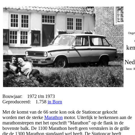
Ongev
ken
Ned
bron: 
Bouwjaar: 1972 t/m 1973
Geproduceerd: 1.758
in Born
Met de komst van de 66 serie kon ook de Stationcar gekocht
worden met de sterke
Marathon
motor. Uiterlijk te herkennen aan de
marathonstrepen met het opschrift “Marathon” op de flank in de
bovenste balk. De 1100 Marathon heeft geen verstralers in de grille
die de 1300 Marathon standaard wel heeft. De Stationcar heeft