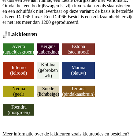
er dus een zee aan ruimte, een ideale bedrijfsauto met Variomatic.
Omdat het een bedrijfswagen is, zijn luxe zaken zoals slaapstoelen
en een schuifdak niet leverbaar op deze variant; de basis is hetzelfde
als een Daf 66 Luxe. Een Daf 66 Bestel is een zeldzaamheid: er zijn
er net iets meer dan 1200 geproduceerd.
░ Lakkleuren
Averto
Bergina
Estona
(appeltjesgroen)
(aubergine)
(steenrood)
Kobina
Inferno
Marina
(gebroken
(felrood)
(blauw)
wit)
Neona
Suede
Terrana
(geel)
(lichtbeige)
(pindakaasbruin)
Toendra
(mosgroen)
Meer informatie over de lakkleuren zoals kleurcodes en bestellen?