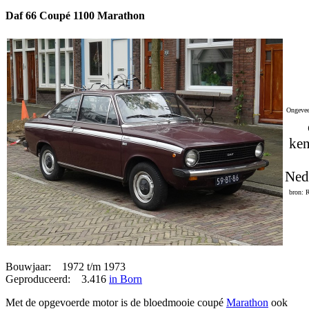
Daf 66 Coupé 1100 Marathon
Ongevee
ken
Ned
bron: 
Bouwjaar: 1972 t/m 1973
Geproduceerd: 3.416
in Born
Met de opgevoerde motor is de bloedmooie coupé
Marathon
ook