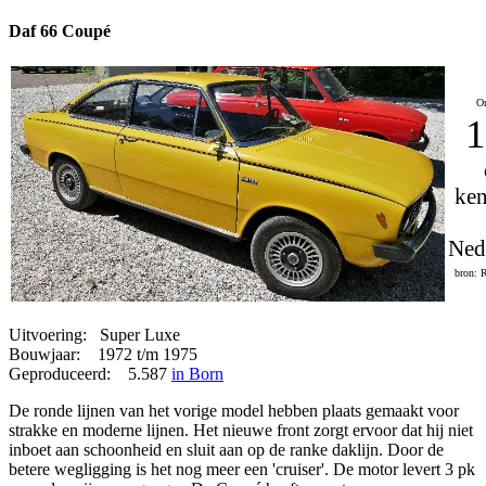
Daf 66 Coupé
On
1
ken
Ned
bron: 
Uitvoering: Super Luxe
Bouwjaar: 1972 t/m 1975
Geproduceerd: 5.587
in Born
De ronde lijnen van het vorige model hebben plaats gemaakt voor
strakke en moderne lijnen. Het nieuwe front zorgt ervoor dat hij niet
inboet aan schoonheid en sluit aan op de ranke daklijn. Door de
betere wegligging is het nog meer een 'cruiser'. De motor levert 3 pk