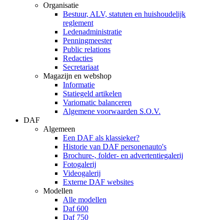
Organisatie
Bestuur, ALV, statuten en huishoudelijk
reglement
Ledenadministratie
Penningmeester
Public relations
Redacties
Secretariaat
Magazijn en webshop
Informatie
Statiegeld artikelen
Variomatic balanceren
Algemene voorwaarden S.O.V.
DAF
Algemeen
Een DAF als klassieker?
Historie van DAF personenauto's
Brochure-, folder- en advertentiegalerij
Fotogalerij
Videogalerij
Externe DAF websites
Modellen
Alle modellen
Daf 600
Daf 750