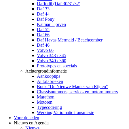
Daffodil (Daf 30/31/32)
Daf 33
Daf 44
Daf Pony
Kalmar Tjorven
Daf 55
Daf 66
Daf Havas Mermaid / Beachcomber
Daf 46
Volvo 66
Volvo 343 / 345
Volvo 340 / 360
Prototypes en specials
Achtergrondinformatie
Aankooptips
Autofabrieken
Boek "De Nieuwe Manier van Rijden"
Chassisnummers, service- en motornummers
Marathon
Motoren
Typecodering
Werking Variomatic transmissie
Voor de leden
Nieuws en Agenda
Nieuws