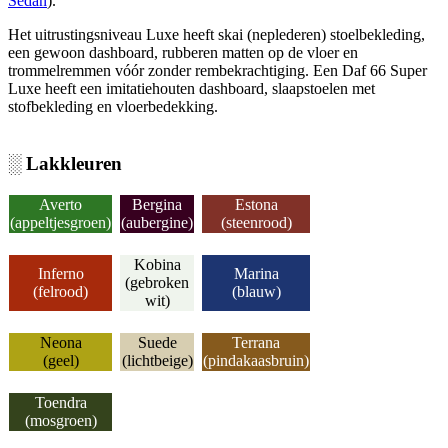
Sedan
).
Het uitrustingsniveau Luxe heeft skai (neplederen) stoelbekleding,
een gewoon dashboard, rubberen matten op de vloer en
trommelremmen vóór zonder rembekrachtiging. Een Daf 66 Super
Luxe heeft een imitatiehouten dashboard, slaapstoelen met
stofbekleding en vloerbedekking.
░ Lakkleuren
Averto
Bergina
Estona
(appeltjesgroen)
(aubergine)
(steenrood)
Kobina
Inferno
Marina
(gebroken
(felrood)
(blauw)
wit)
Neona
Suede
Terrana
(geel)
(lichtbeige)
(pindakaasbruin)
Toendra
(mosgroen)