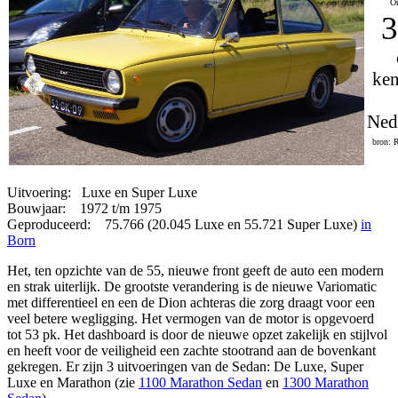
On
3
ken
Ned
bron: 
Uitvoering: Luxe en Super Luxe
Bouwjaar: 1972 t/m 1975
Geproduceerd: 75.766 (20.045 Luxe en 55.721 Super Luxe)
in
Born
Het, ten opzichte van de 55, nieuwe front geeft de auto een modern
en strak uiterlijk. De grootste verandering is de nieuwe Variomatic
met differentieel en een de Dion achteras die zorg draagt voor een
veel betere wegligging. Het vermogen van de motor is opgevoerd
tot 53 pk. Het dashboard is door de nieuwe opzet zakelijk en stijlvol
en heeft voor de veiligheid een zachte stootrand aan de bovenkant
gekregen. Er zijn 3 uitvoeringen van de Sedan: De Luxe, Super
Luxe en Marathon (zie
1100 Marathon Sedan
en
1300 Marathon