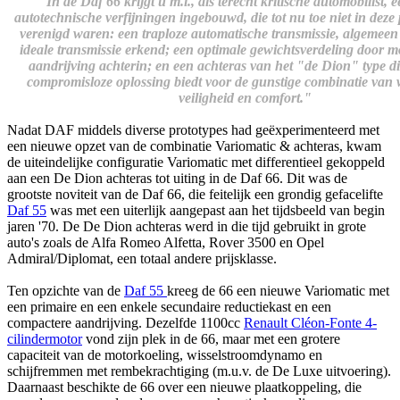
"In de Daf 66 krijgt u m.i., als terecht kritische automobilist, 
autotechnische verfijningen ingebouwd, die tot nu toe niet in deze 
verenigd waren: een traploze automatische transmissie, algemeen 
ideale transmissie erkend; een optimale gewichtsverdeling door m
aandrijving achterin; en een achteras van het "de Dion" type di
compromisloze oplossing biedt voor de gunstige combinatie van 
veiligheid en comfort."
Nadat DAF middels diverse prototypes had geëxperimenteerd met
een nieuwe opzet van de combinatie Variomatic & achteras, kwam
de uiteindelijke configuratie Variomatic met differentieel gekoppeld
aan een De Dion achteras tot uiting in de Daf 66. Dit was de
grootste noviteit van de Daf 66, die feitelijk een grondig gefacelifte
Daf 55
was met een uiterlijk aangepast aan het tijdsbeeld van begin
jaren '70. De De Dion achteras werd in die tijd gebruikt in grote
auto's zoals de Alfa Romeo Alfetta, Rover 3500 en Opel
Admiral/Diplomat, een totaal andere prijsklasse.
Ten opzichte van de
Daf 55
kreeg de 66 een nieuwe Variomatic met
een primaire en een enkele secundaire reductiekast en een
compactere aandrijving. Dezelfde 1100cc
Renault Cléon-Fonte 4-
cilindermotor
vond zijn plek in de 66, maar met een grotere
capaciteit van de motorkoeling, wisselstroomdynamo en
schijfremmen met rembekrachtiging (m.u.v. de De Luxe uitvoering).
Daarnaast beschikte de 66 over een nieuwe plaatkoppeling, die