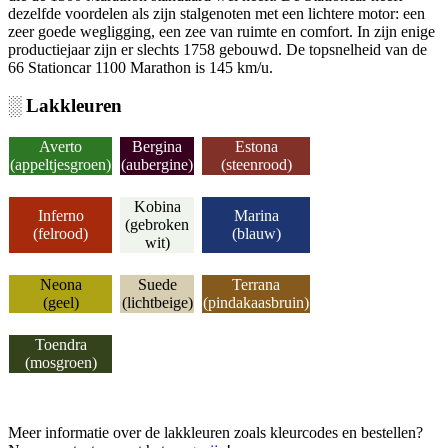
dezelfde voordelen als zijn stalgenoten met een lichtere motor: een
zeer goede wegligging, een zee van ruimte en comfort. In zijn enige
productiejaar zijn er slechts 1758 gebouwd. De topsnelheid van de
66 Stationcar 1100 Marathon is 145 km/u.
░ Lakkleuren
Averto
Bergina
Estona
(appeltjesgroen)
(aubergine)
(steenrood)
Kobina
Inferno
Marina
(gebroken
(felrood)
(blauw)
wit)
Neona
Suede
Terrana
(geel)
(lichtbeige)
(pindakaasbruin)
Toendra
(mosgroen)
Meer informatie over de lakkleuren zoals kleurcodes en bestellen?